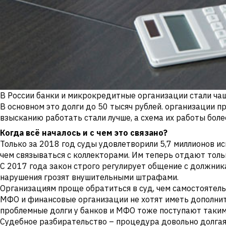
В России банки и микрокредитные организации стали чащ
В основном это долги до 50 тысяч рублей. организации пр
взысканию работать стали лучше, а схема их работы боле
Когда всё началось и с чем это связано?
Только за 2018 год суды удовлетворили 5,7 миллионов и
чем связываться с коллекторами. Им теперь отдают тол
С 2017 года закон строго регулирует общение с должни
нарушения грозят внушительными штрафами.
Организациям проще обратиться в суд, чем самостояте
МФО и финансовые организации не хотят иметь дополните
проблемные долги у банков и МФО тоже поступают таким
Судебное разбирательство – процедура довольно долгая 