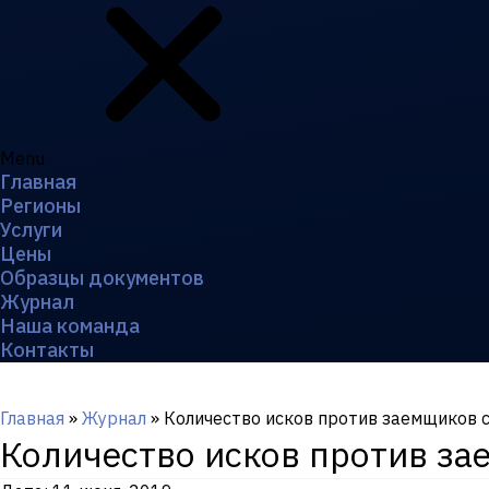
Menu
Главная
Регионы
Услуги
Цены
Образцы документов
Журнал
Наша команда
Контакты
Главная
»
Журнал
»
Количество исков против заемщиков 
Количество исков против за