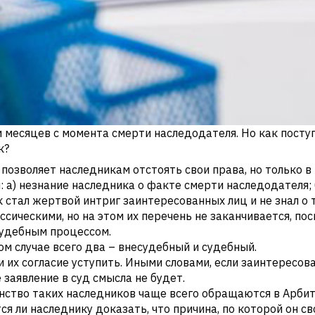
 месяцев с момента смерти наследодателя. Но как поступ
к?
позволяет наследникам отстоять свои права, но только в 
 а) незнание наследника о факте смерти наследодателя; б
 стал жертвой интриг заинтересованных лиц и не знал о то
сическими, но на этом их перечень не заканчивается, по
 судебным процессом.
ом случае всего два – внесудебный и судебный.
 их согласие уступить. Иными словами, если заинтересов
 заявление в суд смысла не будет.
инство таких наследников чаще всего обращаются в Арби
тся ли наследнику доказать, что причина, по которой он с