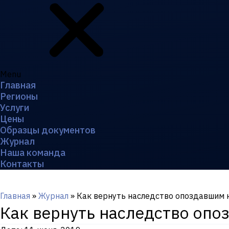
Menu
Главная
Регионы
Услуги
Цены
Образцы документов
Журнал
Наша команда
Контакты
Главная
»
Журнал
»
Как вернуть наследство опоздавшим 
Как вернуть наследство оп