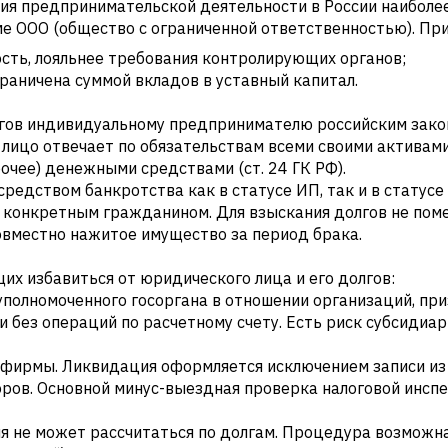
ния предпринимательской деятельности в России наибол
е ООО (общество с ограниченной ответственностью). При
ость, лояльнее требования контролирующих органов;
граничена суммой вкладов в уставный капитал.
лгов индивидуальному предпринимателю российским зако
ое лицо отвечает по обязательствам всеми своими актив
очее) денежными средствами (ст. 24 ГК РФ).
редством банкротства как в статусе ИП, так и в статусе
 за конкретным гражданином. Для взыскания долгов не п
совместно нажитое имущество за период брака.
х избавиться от юридического лица и его долгов:
уполномоченного госоргана в отношении организаций, п
и без операций по расчетному счету. Есть риск субсидиа
 фирмы. Ликвидация оформляется исключением записи и
ров. Основной минус-выездная проверка налоговой инспе
ция не может рассчитаться по долгам. Процедура возможн