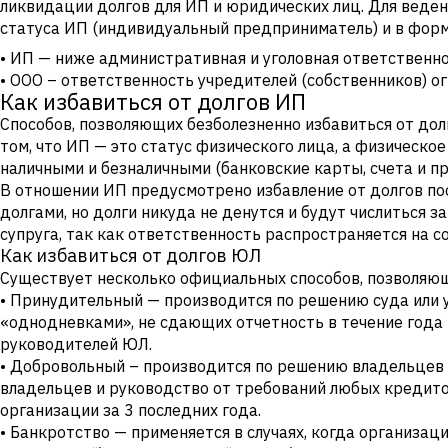
ликвидации долгов для ИП и юридических лиц. Для веде
статуса ИП (индивидуальный предприниматель) и в форм
• ИП — ниже административная и уголовная ответственн
• ООО – ответственность учредителей (собственников) о
Как избавиться от долгов ИП
Способов, позволяющих безболезненно избавиться от до
том, что ИП — это статус физического лица, а физическ
наличными и безналичными (банковские карты, счета и пр
В отношении ИП предусмотрено избавление от долгов пос
долгами, но долги никуда не денутся и будут числиться
супруга, так как ответственность распространяется на 
Как избавиться от долгов ЮЛ
Существует несколько официальных способов, позволяющи
• Принудительный — производится по решению суда или 
«однодневками», не сдающих отчетность в течение года 
руководителей ЮЛ.
• Добровольный – производится по решению владельцев
владельцев и руководство от требований любых кредито
организации за 3 последних года.
• Банкротство — применяется в случаях, когда организа