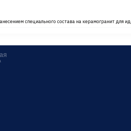
несением специального состава на керамогранит для ид
ая
а