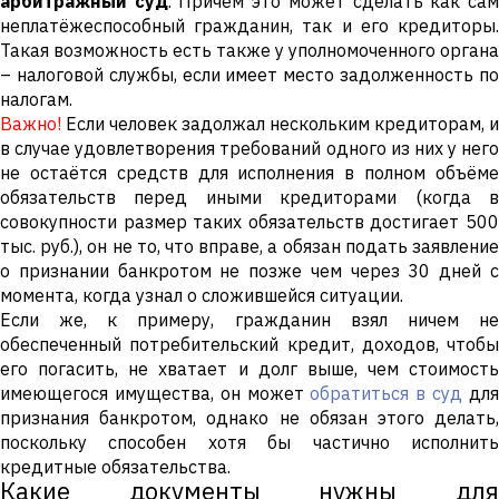
арбитражный суд
. Причём это может сделать как са
неплатёжеспособный гражданин, так и его кредиторы.
Такая возможность есть также у уполномоченного органа
– налоговой службы, если имеет место задолженность по
налогам.
Важно!
Если человек задолжал нескольким кредиторам, и
в случае удовлетворения требований одного из них у него
не остаётся средств для исполнения в полном объёме
обязательств перед иными кредиторами (когда в
совокупности размер таких обязательств достигает 500
тыс. руб.), он не то, что вправе, а обязан подать заявление
о признании банкротом не позже чем через 30 дней с
момента, когда узнал о сложившейся ситуации.
Если же, к примеру, гражданин взял ничем не
обеспеченный потребительский кредит, доходов, чтобы
его погасить, не хватает и долг выше, чем стоимость
имеющегося имущества, он может
обратиться в суд
дл
признания банкротом, однако не обязан этого делать,
поскольку способен хотя бы частично исполнить
кредитные обязательства.
Какие документы нужны для