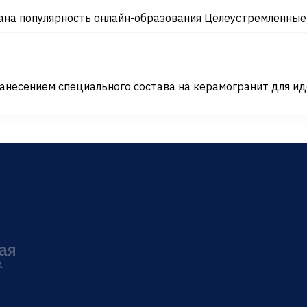
на популярность онлайн-образования Целеустремленные л
несением специального состава на керамогранит для ид
ая
а