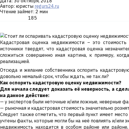
Дата:
30 октября, 2018
Автор: юристы
regurs24.ru
Чтение займет: 2 мин
185
Кадастровая оценка недвижимости – это стоимость о
источники твердят, что кадастровая оценка незначите
сложиться совершенно иная картина, к примеру, когд
реализацией.
Отсюда и желание собственника оспорить кадастровую 
довольно немалый срок, чтобы ждать, не так ли?
Как оспорить кадастровую оценку недвижимости?
Для начала следует доказать её неверность, а сдел
на данное действие:
— у экспертов были неточные и/или ложные, неверные ф
— рыночная и кадастровая стоимость значительно рознятс
Следует также отметить, что первый пункт имеет место 
учтены факты, которые могли бы на неё повлиять и/или э
недвижимость находится в особом районе или районе,