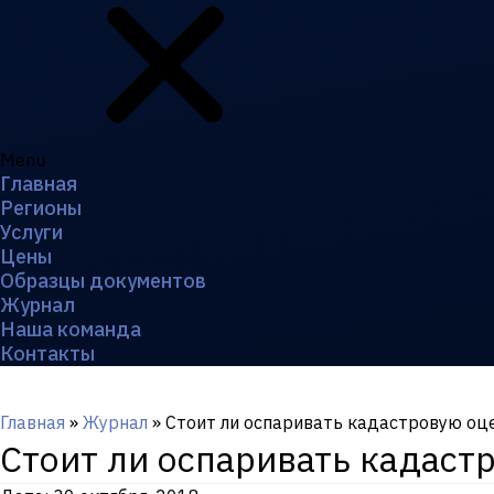
Menu
Главная
Регионы
Услуги
Цены
Образцы документов
Журнал
Наша команда
Контакты
Главная
»
Журнал
»
Стоит ли оспаривать кадастровую оц
Стоит ли оспаривать кадаст