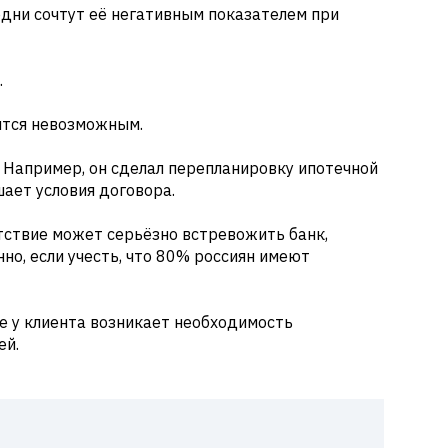
одни сочтут её негативным показателем при
.
вится невозможным.
. Например, он сделал перепланировку ипотечной
шает условия договора.
утствие может серьёзно встревожить банк,
нно, если учесть, что 80% россиян имеют
же у клиента возникает необходимость
ей.