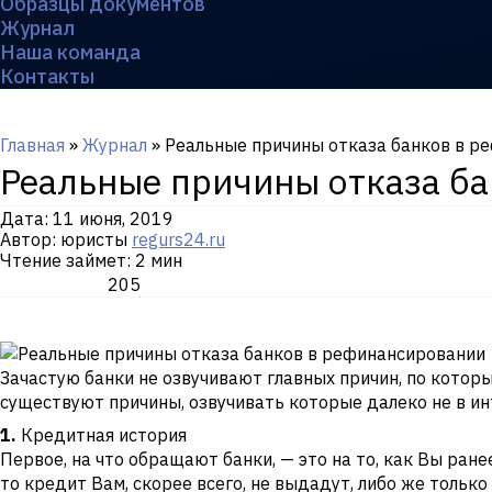
Образцы документов
Журнал
Наша команда
Контакты
Главная
»
Журнал
»
Реальные причины отказа банков в р
Реальные причины отказа б
Дата:
11 июня, 2019
Автор: юристы
regurs24.ru
Чтение займет: 2 мин
205
Зачастую банки не озвучивают главных причин, по котор
существуют причины, озвучивать которые далеко не в и
1.
Кредитная история
Первое, на что обращают банки, — это на то, как Вы ране
то кредит Вам, скорее всего, не выдадут, либо же только