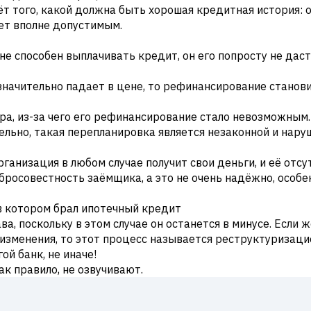
ёт того, какой должна быть хорошая кредитная история: 
дет вполне допустимым.
е способен выплачивать кредит, он его попросту не даст
, значительно падает в цене, то рефинансирование стано
вора, из-за чего его рефинансирование стало невозможным
ельно, такая перепланировка является незаконной и нару
рганизация в любом случае получит свои деньги, и её отс
обросовестность заёмщика, а это не очень надёжно, особе
в котором брал ипотечный кредит
, поскольку в этом случае он останется в минусе. Если 
изменения, то этот процесс называется реструктуризаци
й банк, не иначе!
ак правило, не озвучивают.