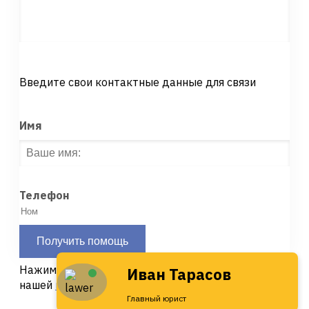
Введите свои контактные данные для связи
Имя
Телефон
Получить помощь
Нажимая кнопку «Отправить» вы соглашаетесь с
Иван Тарасов
нашей
политикой конфиденциальности
Главный юрист