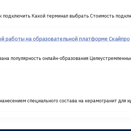
 подключить Какой терминал выбрать Стоимость подклю
вой работы на образовательной платформе Скайпро
ана популярность онлайн-образования Целеустремленные 
анесением специального состава на керамогранит для и