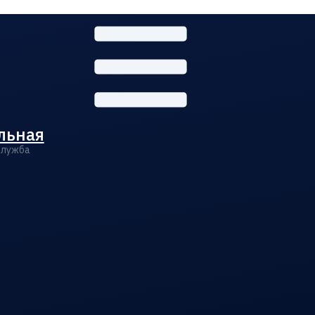
льная
Служба