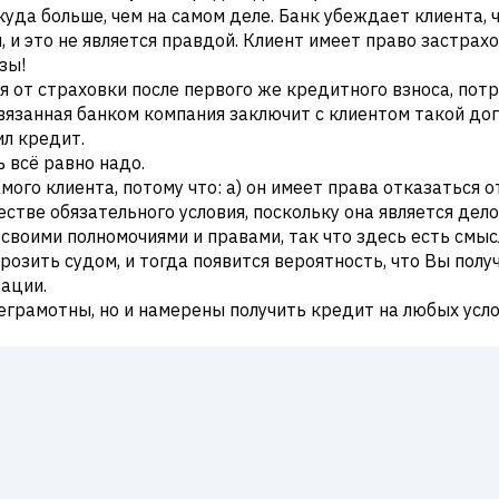
 куда больше, чем на самом деле. Банк убеждает клиента,
 и это не является правдой. Клиент имеет право застрах
зы!
я от страховки после первого же кредитного взноса, пот
авязанная банком компания заключит с клиентом такой до
ил кредит.
 всё равно надо.
ого клиента, потому что: а) он имеет права отказаться о
естве обязательного условия, поскольку она является дел
своими полномочиями и правами, так что здесь есть смыс
розить судом, и тогда появится вероятность, что Вы полу
ации.
неграмотны, но и намерены получить кредит на любых усл