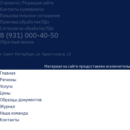
О проекте / Редакция сайта
Контакты и реквизиты
Пользовательское соглашение
Политика обработки ПДн
Согласие на обработку ПДн
8 (931) 000-40-50
Обратный звонок
г. Санкт-Петербург, ул. Туристская д. 22
Материал на сайте предоставлен исключительн
Главная
Регионы
Услуги
Цены
Образцы документов
Журнал
Наша команда
Контакты