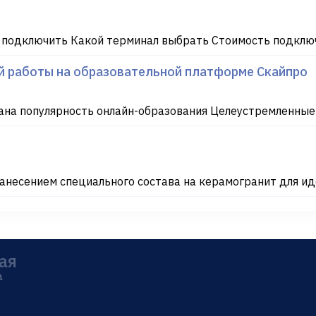
 подключить Какой терминал выбрать Стоимость подключ
ой работы на образовательной платформе Скайпро
на популярность онлайн-образования Целеустремленные л
несением специального состава на керамогранит для ид
ая
а