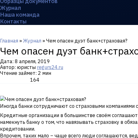
Образцы документов
Журнал
Наша команда
Контакты
Главная
»
Журнал
»
Чем опасен дуэт банк+страховая?
Чем опасен дуэт банк+страх
Дата:
8 апреля, 2019
Автор: юристы
regurs24.ru
Чтение займет: 2 мин
164
Иногда банки сотрудничают со страховыми компаниями с
Кредитные организации в большинстве своём соглашаются
намекнуть банку о том, что навязывать страховку в обяз
кредитовании.
Впрочем, таких мало – чаще всего люди соглашаются, ве