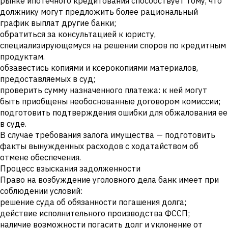
рынке ипотечного кредитования способствует тому, что
должнику могут предложить более рациональный
график выплат другие банки;
обратиться за консультацией к юристу,
специализирующемуся на решении споров по кредитным
продуктам.
обзавестись копиями и ксерокопиями материалов,
предоставляемых в суд;
проверить сумму назначенного платежа: к ней могут
быть приобщены необоснованные договором комиссии;
подготовить подтверждения ошибки для обжалования ее
в суде.
В случае требования залога имущества — подготовить
факты вынужденных расходов с ходатайством об
отмене обеспечения.
Процесс взыскания задолженности
Право на возбуждение уголовного дела банк имеет при
соблюдении условий:
решение суда об обязанности погашения долга;
действие исполнительного производства ФССП;
наличие возможности погасить долг и уклонение от